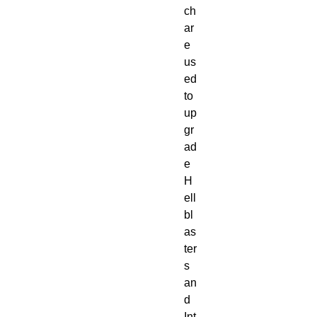
ch 
ar
e 
us
ed 
to 
up
gr
ad
e 
H
ell
bl
as
ter
s 
an
d 
Int