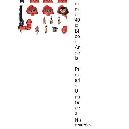
m
m
er
40
k:
Bl
oo
d
An
ge
ls
-
Pri
m
ari
s
U
pg
ra
de
s
No
reviews