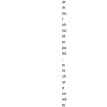
ar
m
ou
r 
sh
ou
ld
er 
pa
ds
, 
w
hi
ch 
ar
e 
us
ed 
to 