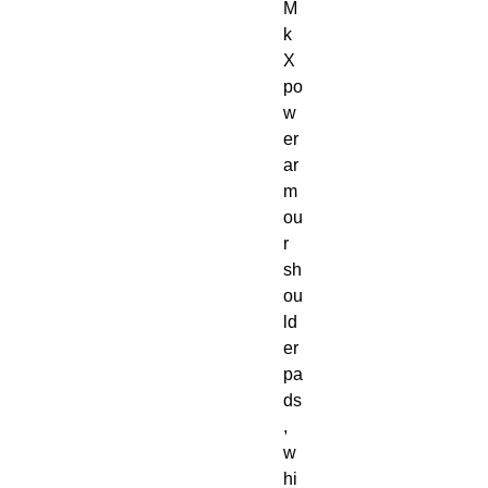
M
k 
X 
po
w
er 
ar
m
ou
r 
sh
ou
ld
er 
pa
ds
, 
w
hi