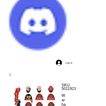
Log In
SKU:
5011921152834
W
ar
ha