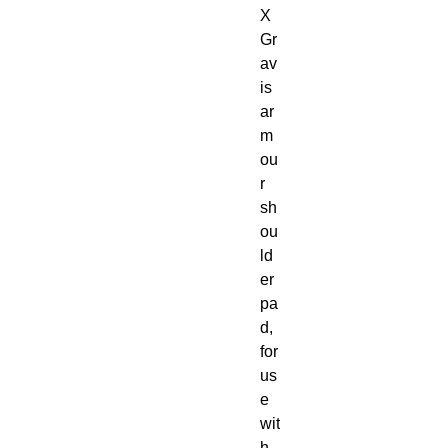
X 
Gr
av
is 
ar
m
ou
r 
sh
ou
ld
er 
pa
d, 
for 
us
e 
wit
h 