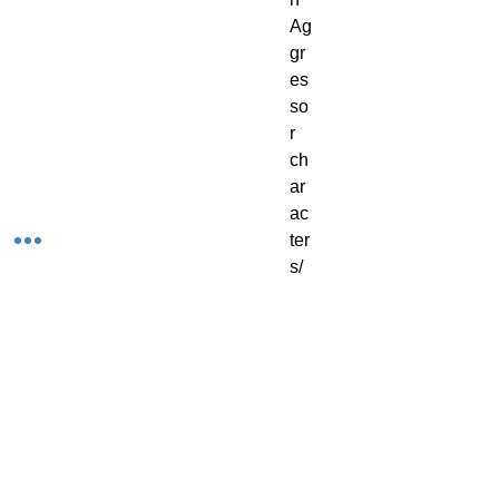
Ag
gr
es
so
r 
ch
ar
ac
ter
s/
Se
rg
ea
nt
s;

- 2 
Bl
oo