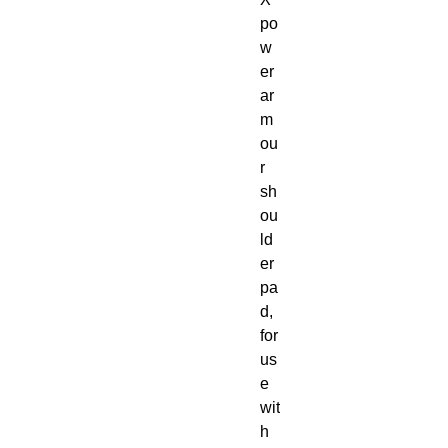
po
w
er 
ar
m
ou
r 
sh
ou
ld
er 
pa
d, 
for 
us
e 
wit
h 