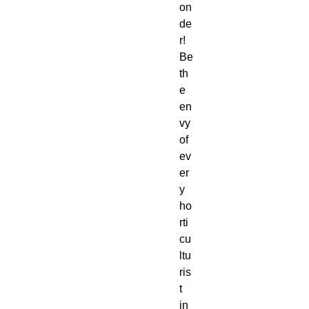
on
de
r! 
Be 
th
e 
en
vy 
of 
ev
er
y 
ho
rti
cu
ltu
ris
t 
in 