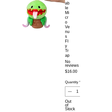
ab
le
Mi
cr
o
Ve
nu
s
Fl
y
Tr
ap
No
reviews
Price
$16.00
Quantity
*
Out
of
Stock