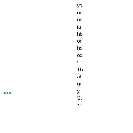
yo
ur 
ne
ig
hb
or
ho
od
! 
Th
at 
gu
y 
St
ev
e 
at 
w