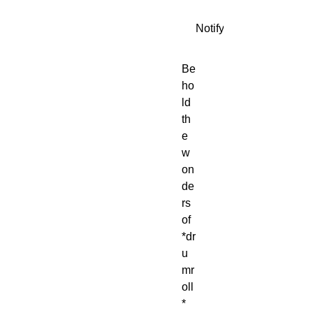
Notify When Available
Be
ho
ld 
th
e 
w
on
de
rs 
of 
*dr
u
mr
oll
* 