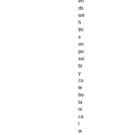
en
ds 
wit
h 
thi
s 
im
po
ssi
bl
y 
cu
te 
bo
ta
ni
ca
l 
w