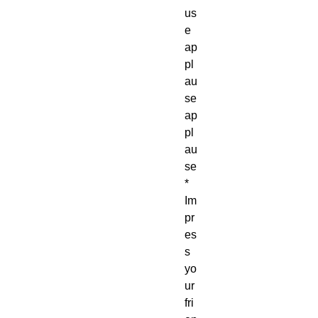
us
e 
ap
pl
au
se 
ap
pl
au
se
* 
Im
pr
es
s 
yo
ur 
fri