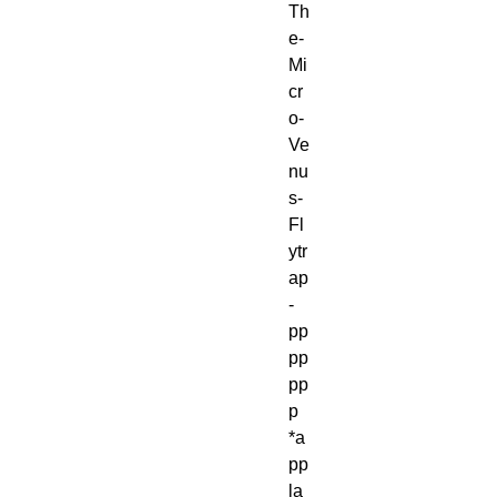
Th
e-
Mi
cr
o-
Ve
nu
s-
Fl
ytr
ap
-
pp
pp
pp
p 
*a
pp
la