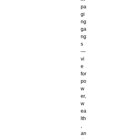
pa
gi
ng
ga
ng
s
—
vi
e
for
po
w
er,
w
ea
lth
,
an