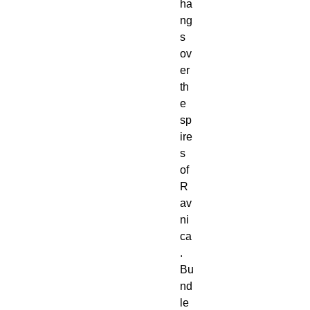
ha
ng
s
ov
er
th
e
sp
ire
s
of
R
av
ni
ca
.
Bu
nd
le