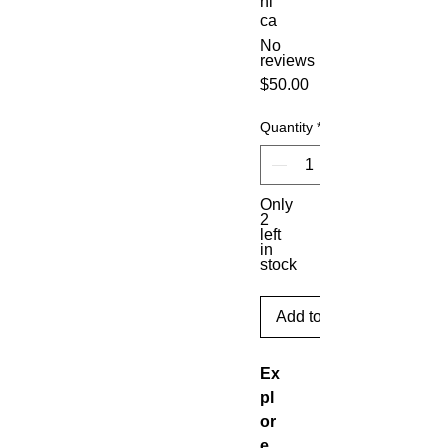
ni
ca
No
reviews
Price
$50.00
Quantity
*
Only
2
left
in
stock
Add to Cart
Ex
pl
or
e