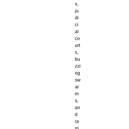
s,
ju
di
ci
al
co
urt
s,
bu
zzi
ng
sw
ar
m
s,
an
d
ra
m