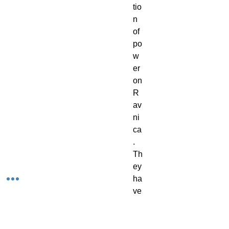
tio
n
of
po
w
er
on
R
av
ni
ca
.
Th
ey
ha
ve
ex
ist
ed