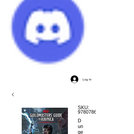
Log In
SKU:
9780786966592
D
un
ge