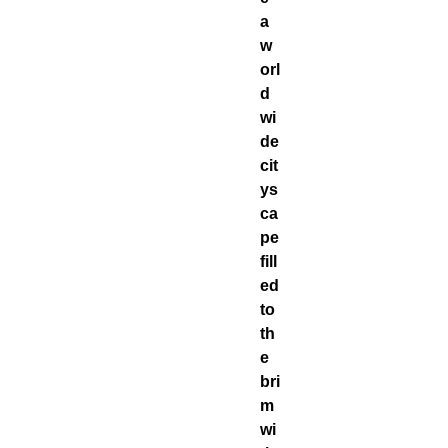
a
w
orl
d
wi
de
cit
ys
ca
pe
fill
ed
to
th
e
bri
m
wi