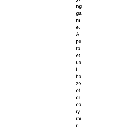
ng
ga
m
e.
A
pe
rp
et
ua
l
ha
ze
of
dr
ea
ry
rai
n