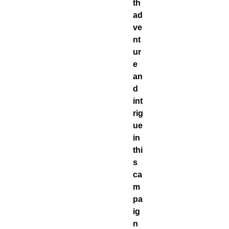
th
ad
ve
nt
ur
e
an
d
int
rig
ue
in
thi
s
ca
m
pa
ig
n