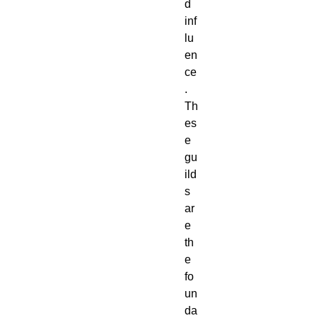
d
inf
lu
en
ce
.
Th
es
e
gu
ild
s
ar
e
th
e
fo
un
da