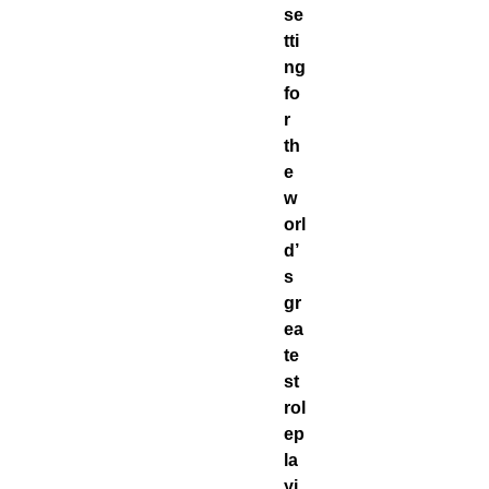
se
tti
ng
fo
r
th
e
w
orl
d’
s
gr
ea
te
st
rol
ep
la
yi