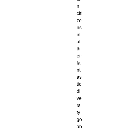
n
citi
ze
ns
in
all
th
eir
fa
nt
as
tic
di
ve
rsi
ty
go
ab