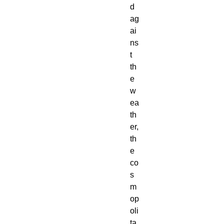
d
ag
ai
ns
t
th
e
w
ea
th
er,
th
e
co
s
m
op
oli
ta