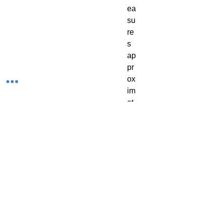
ea
su
re
s
ap
pr
ox
im
at
el
y
6.
5
in
ch
es
in
di