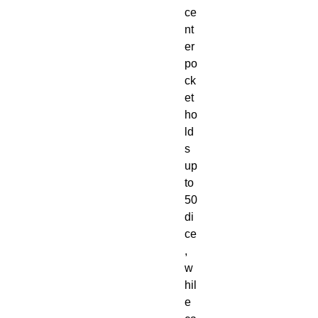
ce
nt
er
po
ck
et
ho
ld
s
up
to
50
di
ce
,
w
hil
e