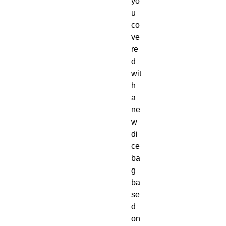
yo
u
co
ve
re
d
wit
h
a
ne
w
di
ce
ba
g
ba
se
d
on