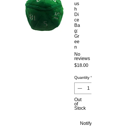
us
h
Di
ce
Ba
g:
Gr
ee
n
No
reviews
Price
$18.00
Quantity
*
Out
of
Stock
Notify When Available