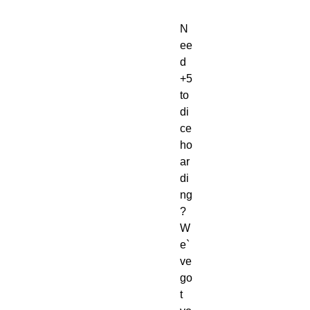
N
ee
d
+5
to
di
ce
ho
ar
di
ng
?
W
e`
ve
go
t