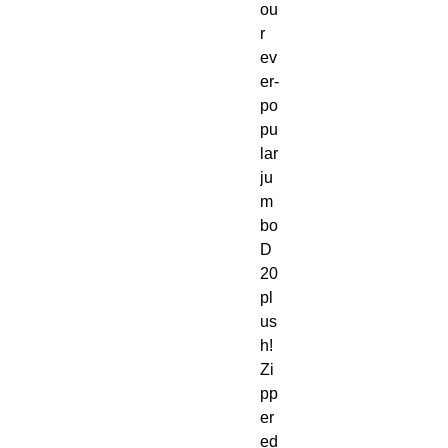
ou
r
ev
er-
po
pu
lar
ju
m
bo
D
20
pl
us
h!
Zi
pp
er
ed