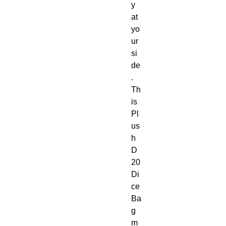
y
at
yo
ur
si
de
.
Th
is
Pl
us
h
D
20
Di
ce
Ba
g
m