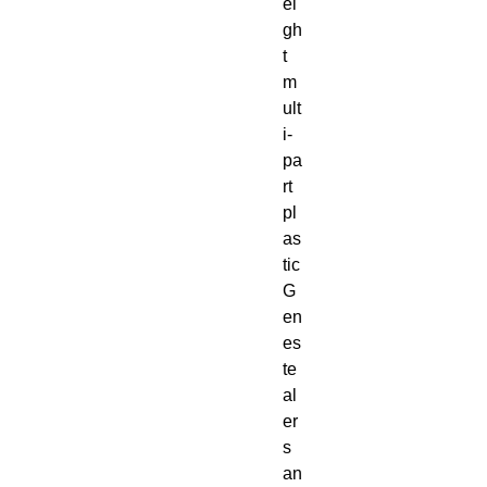
ei
gh
t
m
ult
i-
pa
rt
pl
as
tic
G
en
es
te
al
er
s
an