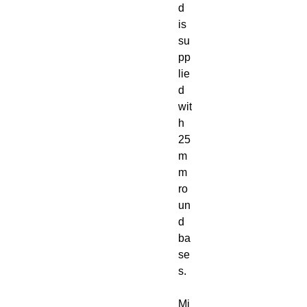
d
is
su
pp
lie
d
wit
h
25
m
m
ro
un
d
ba
se
s.
Mi