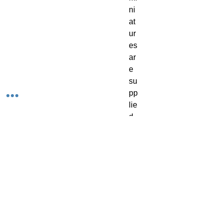
ni
at
ur
es
ar
e
su
pp
lie
d
un
pa
int
ed
.
Pr
ep
ar