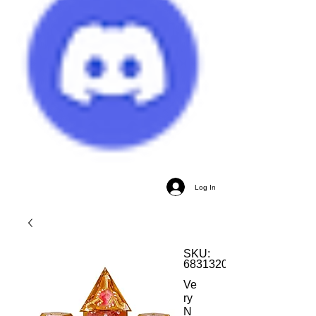
Log In
SKU:
683132031946
Ve
ry
N