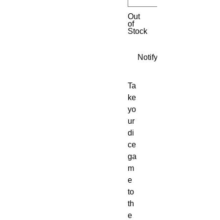
Out
of
Stock
Notify When Available
Ta
ke 
yo
ur 
di
ce 
ga
m
e 
to 
th
e 