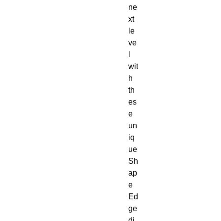
ne
xt 
le
ve
l 
wit
h 
th
es
e 
un
iq
ue 
Sh
ap
e 
Ed
ge 
di