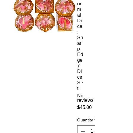
or
m
al
Di
ce
:
Sh
ar
p
Ed
ge
7
Di
ce
Se
t
No
reviews
Price
$45.00
Quantity
*