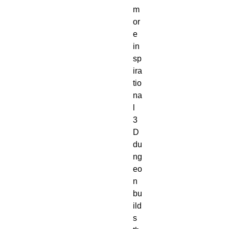
m
or
e
in
sp
ira
tio
na
l
3
D
du
ng
eo
n
bu
ild
s