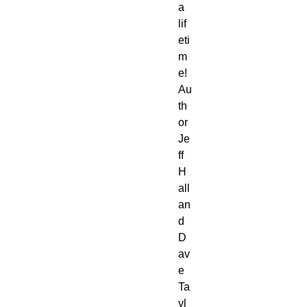
a
lif
eti
m
e!
Au
th
or
Je
ff
H
all
an
d
D
av
e
Ta
yl