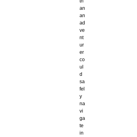
th
an
an
ad
ve
nt
ur
er
co
ul
d
sa
fel
y
na
vi
ga
te
in