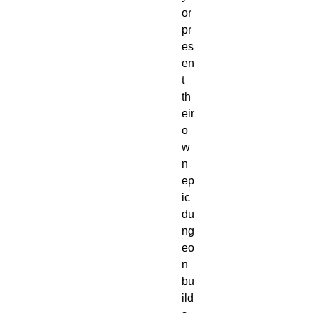
or
pr
es
en
t
th
eir
o
w
n
ep
ic
du
ng
eo
n
bu
ild