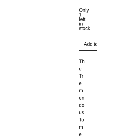
Only
1
left
in
stock
Add to Cart
Th
e
Tr
e
m
en
do
us
To
m
e