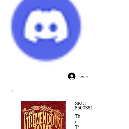
Log In
SKU:
850038102074
Th
e
Tr