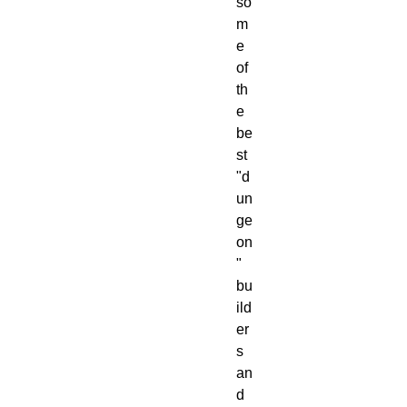
so
m
e
of
th
e
be
st
"d
un
ge
on
"
bu
ild
er
s
an
d