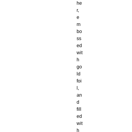
he
r,
e
m
bo
ss
ed
wit
h
go
ld
foi
l,
an
d
fill
ed
wit
h