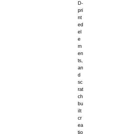
D-
pri
nt
ed
el
e
m
en
ts,
an
d
sc
rat
ch
bu
ilt
cr
ea
tio