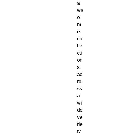
a
ws
o
m
e
co
lle
cti
on
s
ac
ro
ss
a
wi
de
va
rie
ty