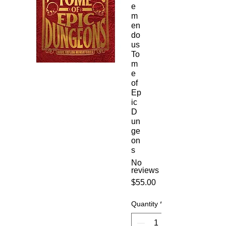
e
m
en
do
us
To
m
e
of
Ep
ic
D
un
ge
on
s
No
reviews
Price
$55.00
Quantity
*