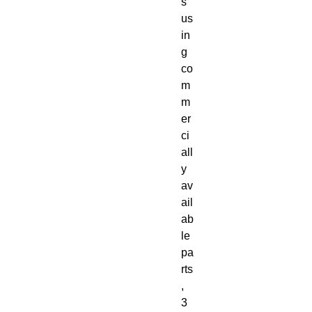
s
us
in
g
co
m
m
er
ci
all
y
av
ail
ab
le
pa
rts
,
3