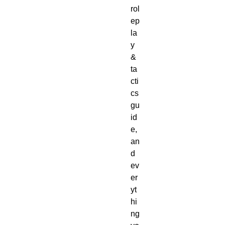
rol
ep
la
y
&
ta
cti
cs
gu
id
e,
an
d
ev
er
yt
hi
ng