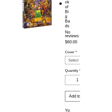
ok
of
Bi
g
Ba
ds
No
reviews
Price
$60.00
Cover
*
Quantity
*
Add to Cart
Yo