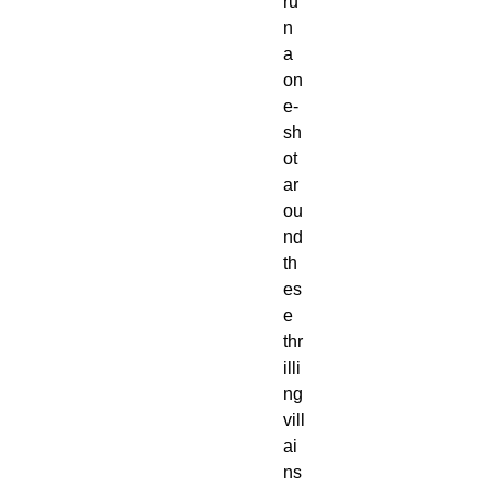
ru
n
a
on
e-
sh
ot
ar
ou
nd
th
es
e
thr
illi
ng
vill
ai
ns