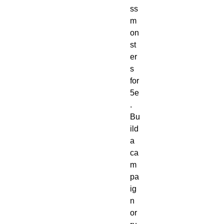
ss
m
on
st
er
s
for
5e
.
Bu
ild
a
ca
m
pa
ig
n
or