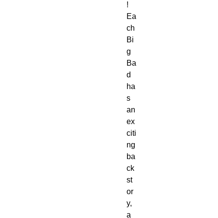
!
Ea
ch
Bi
g
Ba
d
ha
s
an
ex
citi
ng
ba
ck
st
or
y,
a