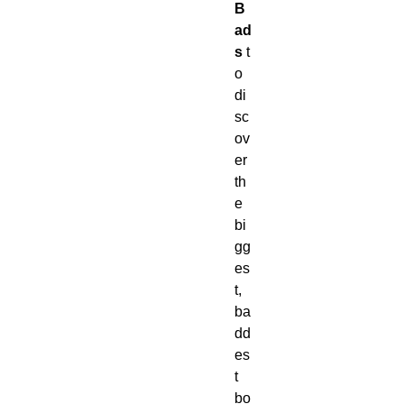
B
ad
s
t
o
di
sc
ov
er
th
e
bi
gg
es
t,
ba
dd
es
t
bo