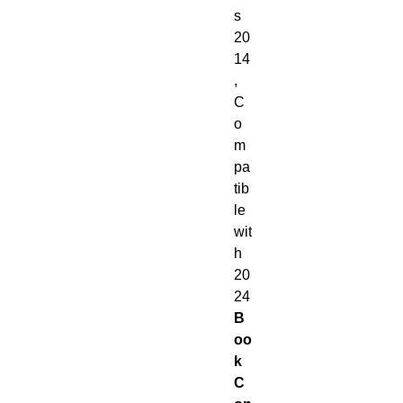
s
20
14
,
C
o
m
pa
tib
le
wit
h
20
24
B
oo
k
C