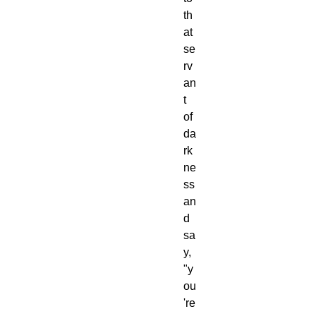
th
at 
se
rv
an
t 
of 
da
rk
ne
ss 
an
d 
sa
y, 
"y
ou
're 