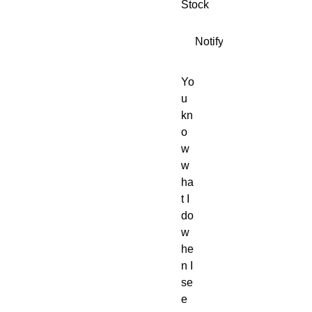
Stock
Notify When Available
Yo
u 
kn
o
w 
w
ha
t I 
do 
w
he
n I 
se
e 