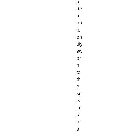
a 
de
m
on
ic 
en
tity 
sw
or
n 
to 
th
e 
se
rvi
ce
s 
of 
a 