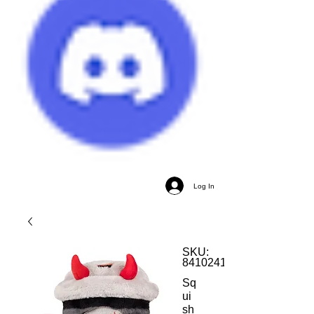
Log In
SKU:
841024120400
Sq
ui
sh