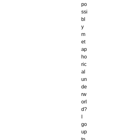
po
ssi
bl
y 
m
et
ap
ho
ric
al 
un
de
rw
orl
d? 
I 
go 
up 
to 