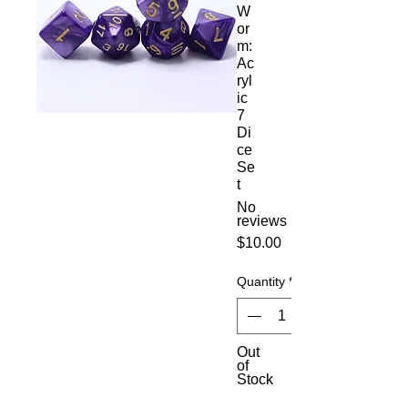
W
or
m:
Ac
ryl
ic
7
Di
ce
Se
t
No
reviews
Price
$10.00
Quantity
*
Out
of
Stock