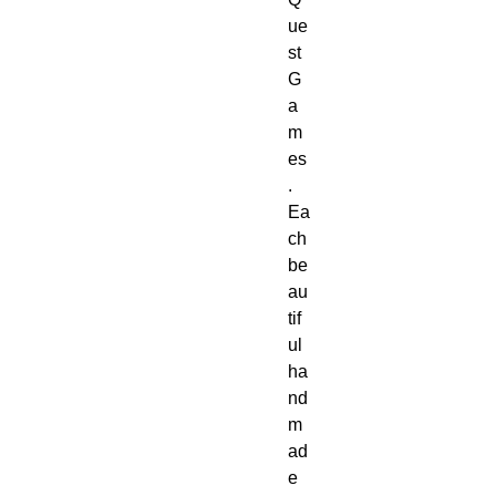
ue
st 
G
a
m
es
. 
Ea
ch 
be
au
tif
ul 
ha
nd
m
ad
e 