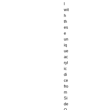
l 
wit
h 
th
es
e 
un
iq
ue 
ac
ryl
ic 
di
ce 
fro
m 
Si
de 
Q