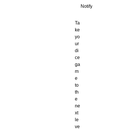
Notify When Available
Ta
ke 
yo
ur 
di
ce 
ga
m
e 
to 
th
e 
ne
xt 
le
ve