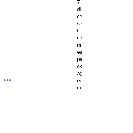
7 
di
ce 
se
t 
co
m
es 
pa
ck
ag
ed 
in 
a 
cl
as
sic 
ac
ryl