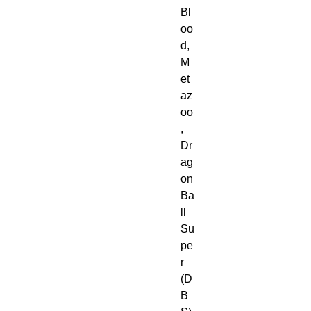
Bl
oo
d,
M
et
az
oo
,
Dr
ag
on
Ba
ll
Su
pe
r
(D
B