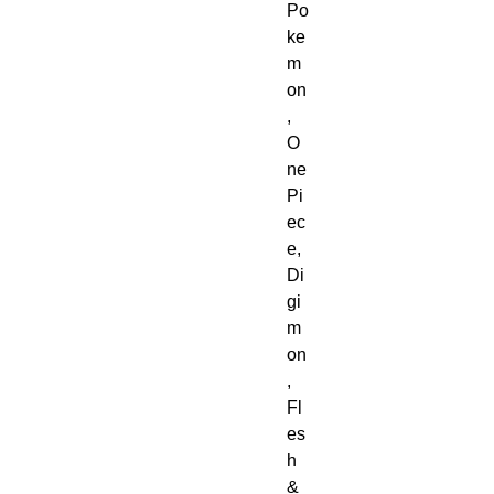
Po
ke
m
on
,
O
ne
Pi
ec
e,
Di
gi
m
on
,
Fl
es
h
&