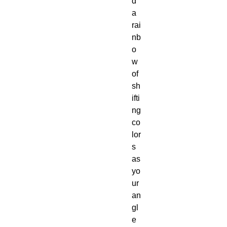
d
a
rai
nb
o
w
of
sh
ifti
ng
co
lor
s
as
yo
ur
an
gl
e