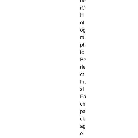
de
r®
H
ol
og
ra
ph
ic
Pe
rfe
ct
Fit
s!
Ea
ch
pa
ck
ag
e