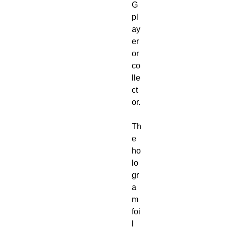
G
pl
ay
er
or
co
lle
ct
or.
Th
e
ho
lo
gr
a
m
foi
l