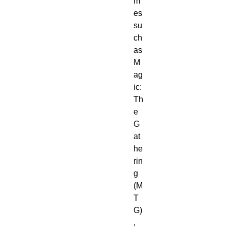
m
es
su
ch
as
M
ag
ic:
Th
e
G
at
he
rin
g
(M
T
G)
,