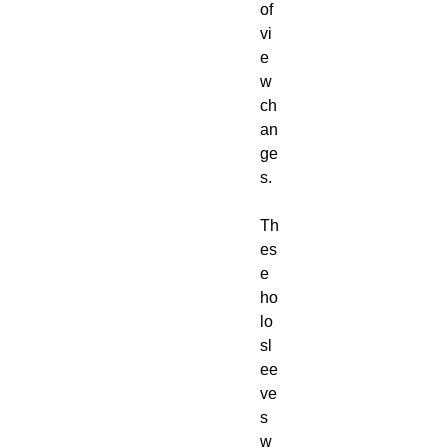
of
vi
e
w
ch
an
ge
s.
Th
es
e
ho
lo
sl
ee
ve
s
w