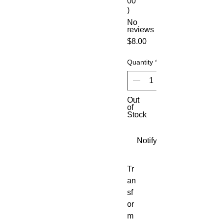
00
)
No
reviews
Price
$8.00
Quantity
*
Out
of
Stock
Notify When Available
Tr
an
sf
or
m