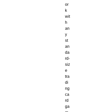
or
k
wit
h
an
y
st
an
da
rd-
siz
e
tra
di
ng
ca
rd
ga