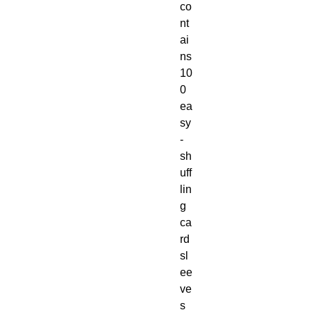
co
nt
ai
ns
10
0
ea
sy
-
sh
uff
lin
g
ca
rd
sl
ee
ve
s