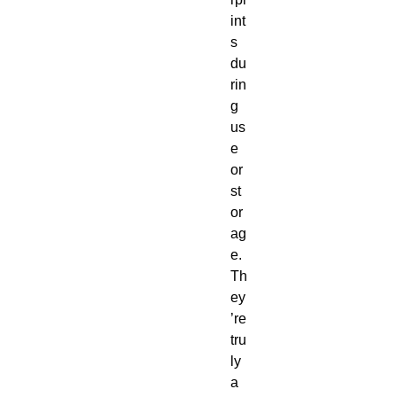
int
s
du
rin
g
us
e
or
st
or
ag
e.
Th
ey
’re
tru
ly
a