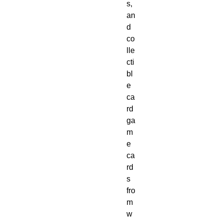
s,
an
d
co
lle
cti
bl
e
ca
rd
ga
m
e
ca
rd
s
fro
m
w