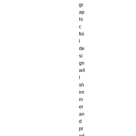
gr
ap
hi
c
foi
l
de
si
gn
wil
l
sh
im
m
er
an
d
pr
od