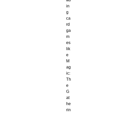
in
g
ca
rd
ga
m
es
lik
e
M
ag
ic:
Th
e
G
at
he
rin