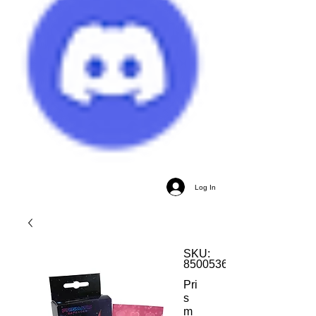
Log In
SKU:
850053629167
Pri
s
m