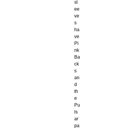
sl
ee
ve
s
ha
ve
Pi
nk
Ba
ck
s
an
d
th
e
Pu
ls
ar
pa