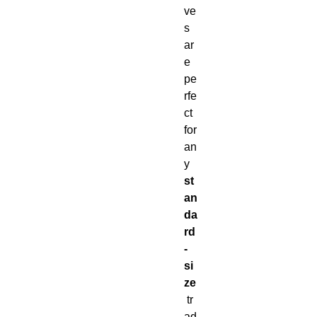
ve
s
ar
e
pe
rfe
ct
for
an
y
st
an
da
rd
-
si
ze
tr
ad