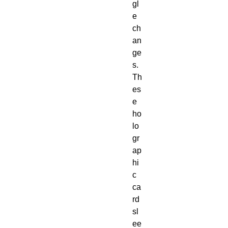
gl
e
ch
an
ge
s.
Th
es
e
ho
lo
gr
ap
hi
c
ca
rd
sl
ee