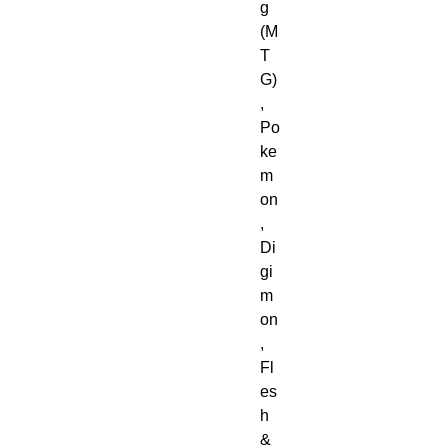
g
(M
T
G)
,
Po
ke
m
on
,
Di
gi
m
on
,
Fl
es
h
&