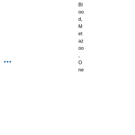
Bl
oo
d,
M
et
az
oo
,
O
ne
Pi
ec
e,
Lo
rc
an
a,
W
ei