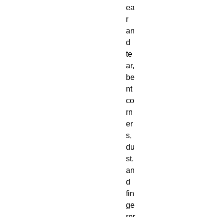
ea
r
an
d
te
ar,
be
nt
co
rn
er
s,
du
st,
an
d
fin
ge
rpr