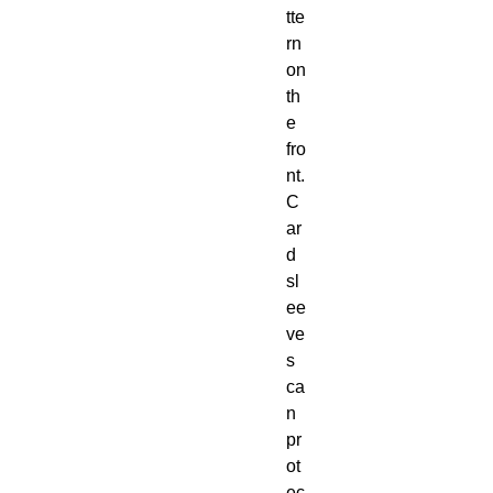
tte
rn
on
th
e
fro
nt.
C
ar
d
sl
ee
ve
s
ca
n
pr
ot
ec