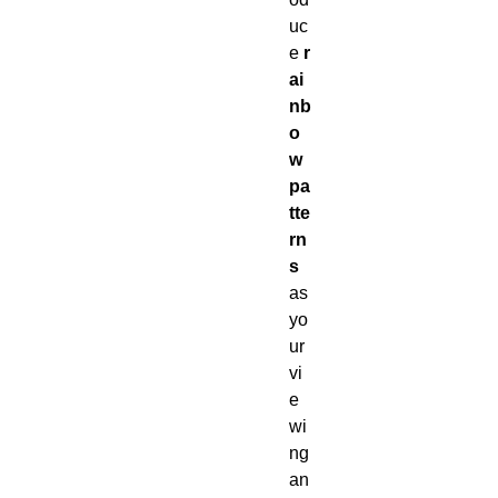
uc
e
r
ai
nb
o
w
pa
tte
rn
s
as
yo
ur
vi
e
wi
ng
an