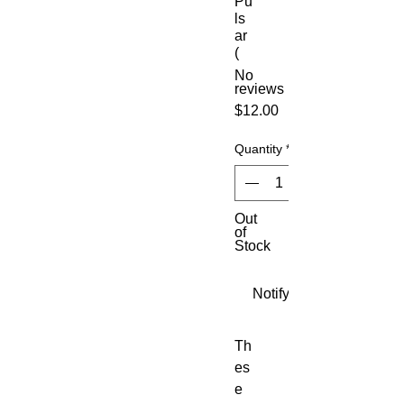
Pu
ls
ar
(
No
reviews
Price
$12.00
Quantity
*
Out
of
Stock
Notify When Available
Th
es
e