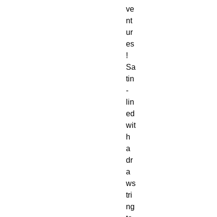
ve
nt
ur
es
! 
Sa
tin
-
lin
ed 
wit
h 
a 
dr
a
ws
tri
ng 