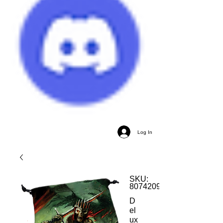
Log In
SKU:
80742095632
D
el
ux