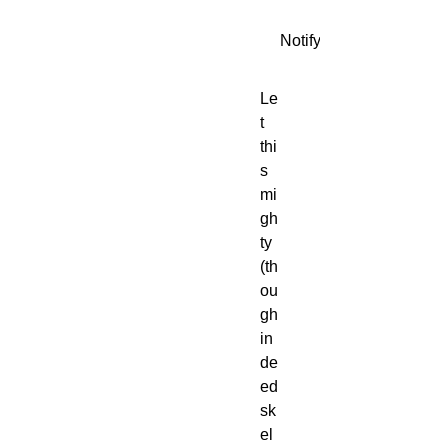
Notify When Available
Le
t 
thi
s 
mi
gh
ty 
(th
ou
gh 
in
de
ed 
sk
el