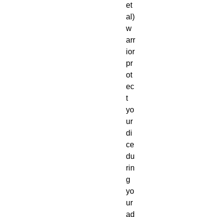
et
al) 
w
arr
ior 
pr
ot
ec
t 
yo
ur 
di
ce 
du
rin
g 
yo
ur 
ad