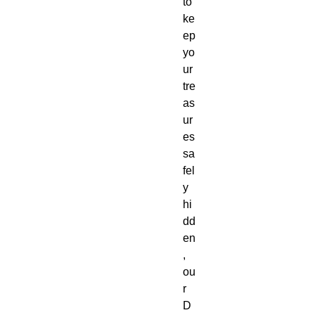
to 
ke
ep 
yo
ur 
tre
as
ur
es 
sa
fel
y 
hi
dd
en
, 
ou
r 
D