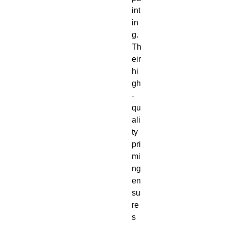
int
in
g. 
Th
eir 
hi
gh
-
qu
ali
ty 
pri
mi
ng 
en
su
re
s 