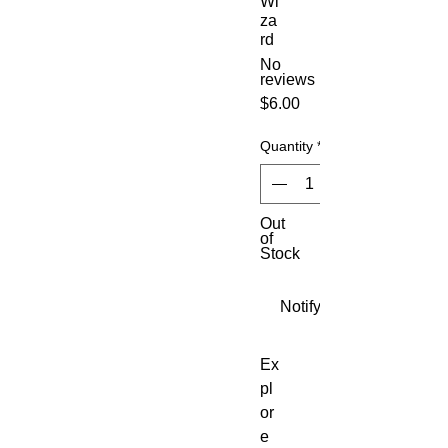
Wi
za
rd
No
reviews
Price
$6.00
Quantity
*
Out
of
Stock
Notify When Available
Ex
pl
or
e 