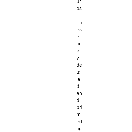
ur
es
. 
Th
es
e 
fin
el
y 
de
tai
le
d 
an
d 
pri
m
ed 
fig