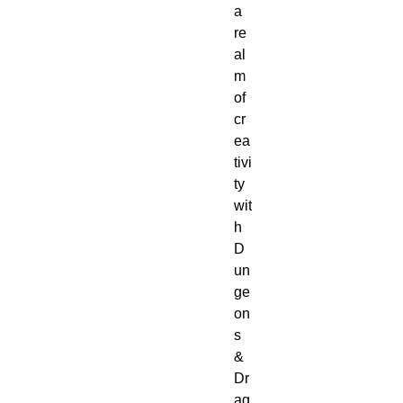
a 
re
al
m 
of 
cr
ea
tivi
ty 
wit
h 
D
un
ge
on
s 
& 
Dr
ag