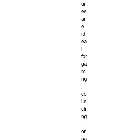
ur
es 
ar
e 
id
ea
l 
for 
ga
mi
ng
, 
co
lle
cti
ng
, 
or 
pa