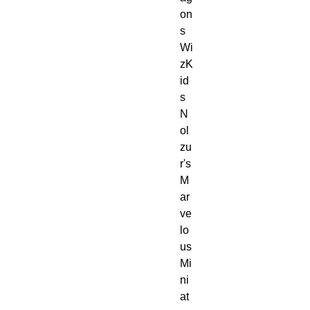
on
s 
Wi
zK
id
s 
N
ol
zu
r's 
M
ar
ve
lo
us 
Mi
ni
at