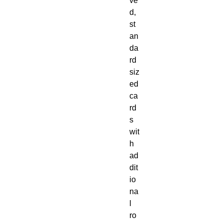
ve
d,
st
an
da
rd
siz
ed
ca
rd
s
wit
h
ad
dit
io
na
l
ro