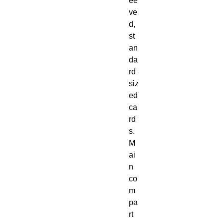
ee
ve
d,
st
an
da
rd
siz
ed
ca
rd
s.
M
ai
n
co
m
pa
rt