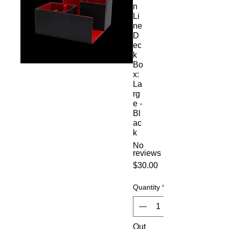
n
Li
ne
D
ec
k
Bo
x:
La
rg
e -
Bl
ac
k
No
reviews
Price
$30.00
Quantity
*
Out