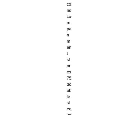
co
nd
co
m
pa
rt
m
en
t
st
or
es
75
do
ub
le
sl
ee