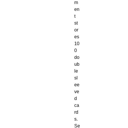
m
en
t
st
or
es
10
0
do
ub
le
sl
ee
ve
d
ca
rd
s.
Se