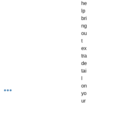
he
lp 
bri
ng 
ou
t 
ex
tra 
de
tai
l 
on 
yo
ur 
mi
ni
at
ur
es