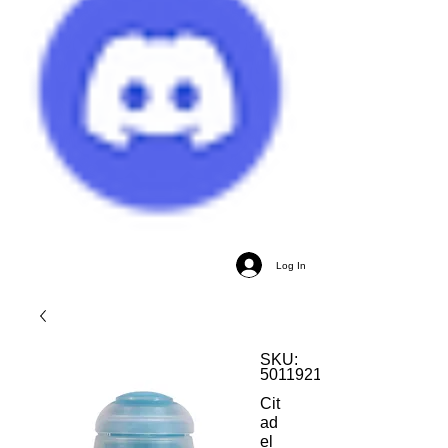
Log In
SKU:
5011921186143
Cit
ad
el