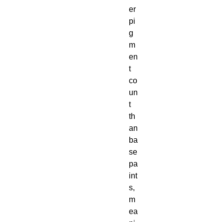
er 
pi
g
m
en
t 
co
un
t 
th
an 
ba
se 
pa
int
s, 
m
ea