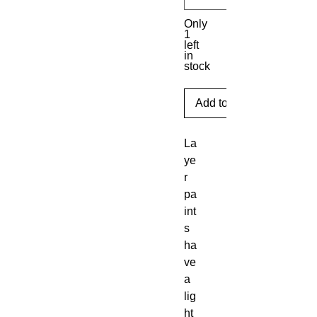
Only
1
left
in
stock
Add to Cart
La
ye
r 
pa
int
s 
ha
ve 
a 
lig
ht