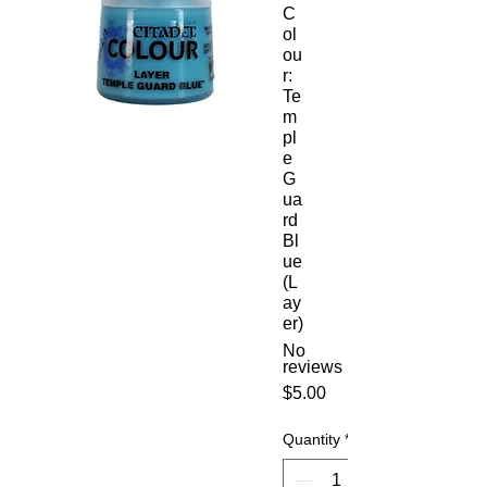
C
ol
ou
r:
Te
m
pl
e
G
ua
rd
Bl
ue
(L
ay
er)
No
reviews
Price
$5.00
Quantity
*