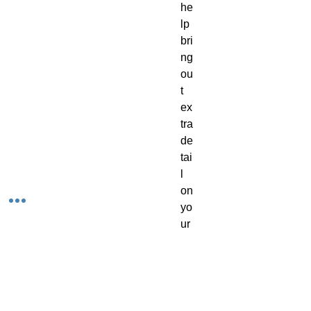
he
lp 
bri
ng 
ou
t 
ex
tra 
de
tai
l 
on 
yo
ur 
mi
ni
at
ur
es