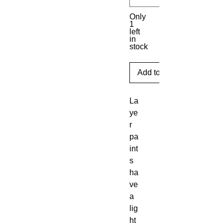
Only
1
left
in
stock
Add to Cart
La
ye
r 
pa
int
s 
ha
ve 
a 
lig
ht