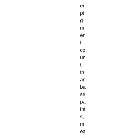
er 
pi
g
m
en
t 
co
un
t 
th
an 
ba
se 
pa
int
s, 
m
ea