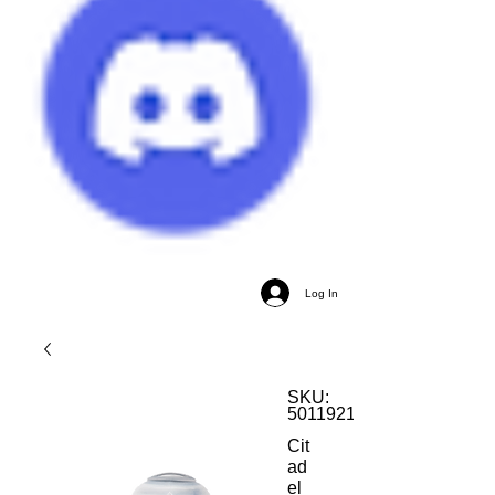
Log In
SKU:
5011921186709
Cit
ad
el