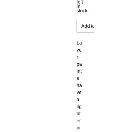
left
in
stock
Add to Cart
La
ye
r 
pa
int
s 
ha
ve 
a 
lig
ht
er 
pi