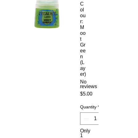
C
ol
ou
r:
M
oo
t
Gr
ee
n
(L
ay
er)
No
reviews
Price
$5.00
Quantity
*
Only
1