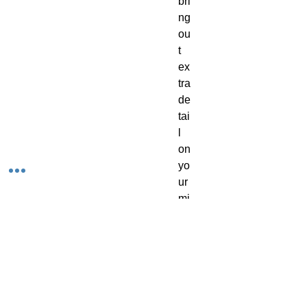
bri
ng 
ou
t 
ex
tra 
de
tai
l 
on 
yo
ur 
mi
ni
at
ur
es
. 
Th