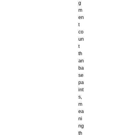
g
m
en
t 
co
un
t 
th
an 
ba
se 
pa
int
s, 
m
ea
ni
ng 
th