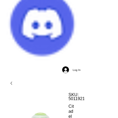
Log In
SKU:
5011921186228
Cit
ad
el