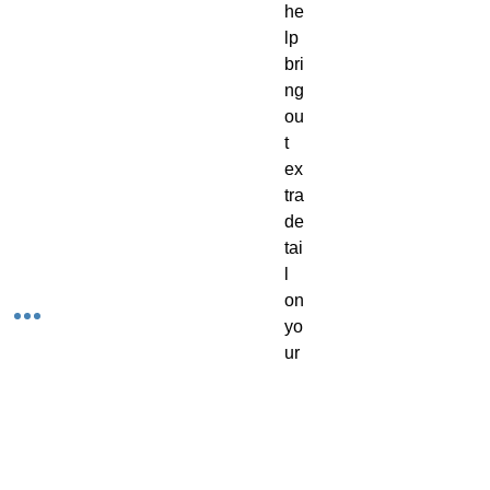
he
lp 
bri
ng 
ou
t 
ex
tra 
de
tai
l 
on 
yo
ur 
mi
ni
at
ur
es