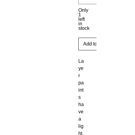
Only
1
left
in
stock
Add to Cart
La
ye
r 
pa
int
s 
ha
ve 
a 
lig
ht