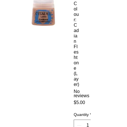
C
ol
ou
r:
C
ad
ia
n
Fl
es
ht
on
e
(L
ay
er)
No
reviews
Price
$5.00
Quantity
*