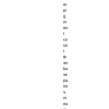
er 
pi
g
m
en
t 
co
un
t 
th
an 
ba
se 
pa
int
s, 
m
ea