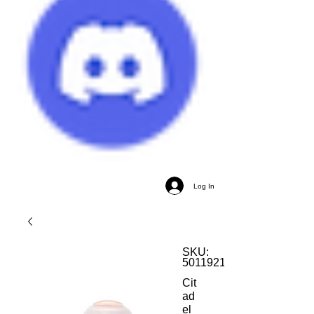
Log In
SKU:
5011921186488
Cit
ad
el