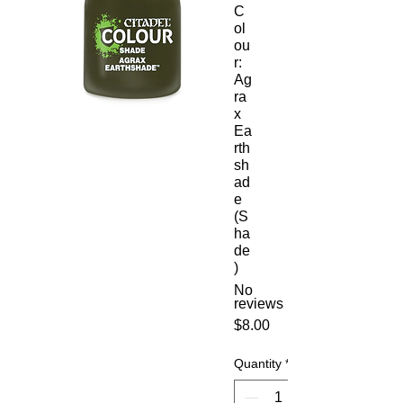
C
ol
ou
r:
Ag
ra
x
Ea
rth
sh
ad
e
(S
ha
de
)
No
reviews
Price
$8.00
Quantity
*