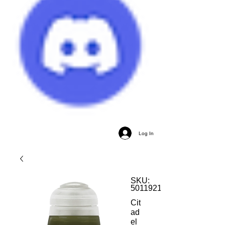
Log In
SKU:
5011921176441
Cit
ad
el