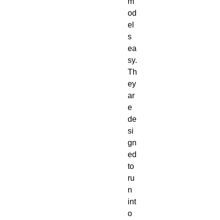
m
od
el
s 
ea
sy. 
Th
ey 
ar
e 
de
si
gn
ed 
to 
ru
n 
int
o 