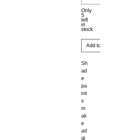
Only
5
left
in
stock
Add to Cart
Sh
ad
e 
pa
int
s 
m
ak
e 
ad
di