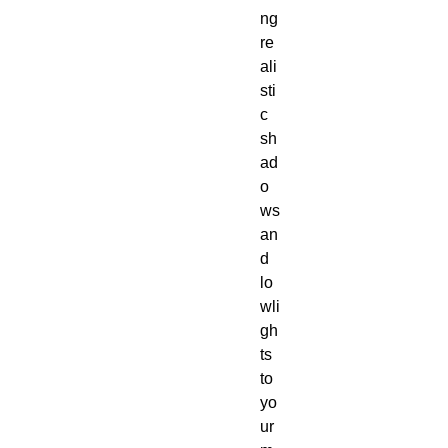
ng 
re
ali
sti
c 
sh
ad
o
ws 
an
d 
lo
wli
gh
ts 
to 
yo
ur 