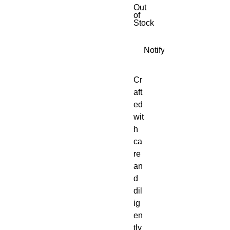
Out
of
Stock
Notify When Available
Cr
aft
ed 
wit
h 
ca
re 
an
d 
dil
ig
en
tly 