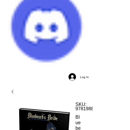
Log In
SKU:
9781988943077
Bl
ue
be