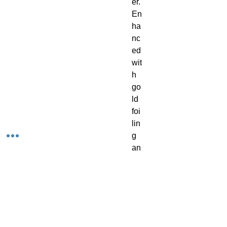
er. 
En
ha
nc
ed 
wit
h 
go
ld 
foi
lin
g 
an
d 
fin
is
he
d 
wit