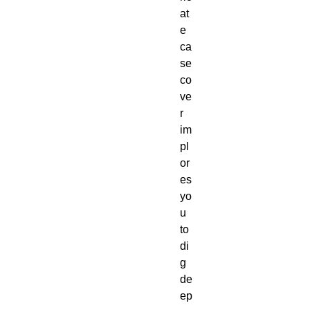
at
e 
ca
se 
co
ve
r 
im
pl
or
es 
yo
u 
to 
di
g 
de
ep