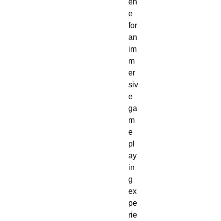
en
e 
for 
an 
im
m
er
siv
e 
ga
m
e 
pl
ay
in
g 
ex
pe
rie