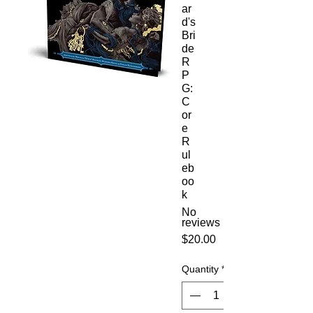
ar
d's
Bri
de
R
P
G:
C
or
e
R
ul
eb
oo
k
No
reviews
Price
$20.00
Quantity
*