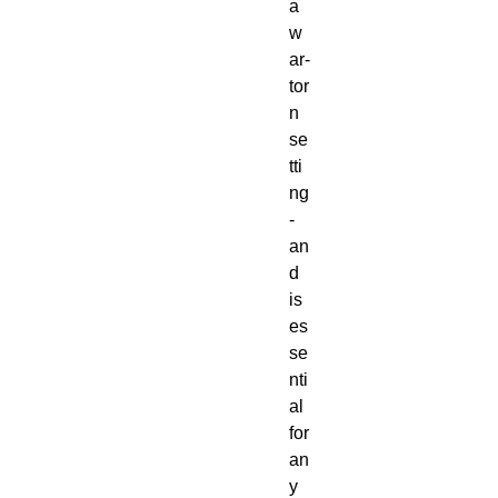
a 
w
ar-
tor
n 
se
tti
ng 
- 
an
d 
is 
es
se
nti
al 
for 
an
y 