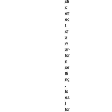
sti
c 
eff
ec
t 
of 
a 
w
ar-
tor
n 
se
tti
ng
. 
Id
ea
l 
for 