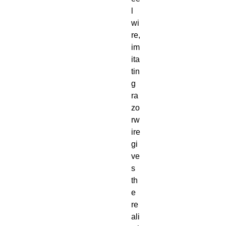
l 
wi
re, 
im
ita
tin
g 
ra
zo
rw
ire 
gi
ve
s 
th
e 
re
ali