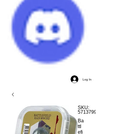
Log In
SKU:
5713799411807
Ba
ttl
efi