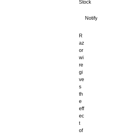
Stock
Notify When Available
R
az
or
wi
re 
gi
ve
s 
th
e 
eff
ec
t 
of 