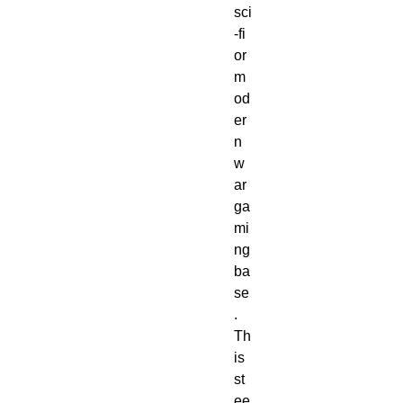
sci
-fi 
or 
m
od
er
n 
w
ar
ga
mi
ng 
ba
se
. 
Th
is 
st
ee