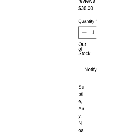
reviews
Price
$38.00
Quantity
*
Out
of
Stock
Notify When Available
Su
btl
e,
Air
y,
N
os