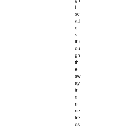
gh
t
sc
att
er
s
thr
ou
gh
th
e
sw
ay
in
g
pi
ne
tre
es