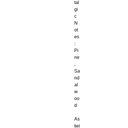
tal
gi
c
N
ot
es
:
Pi
ne
,
Sa
nd
al
w
oo
d
As
twi