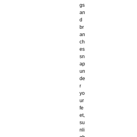
gs
an
d
br
an
ch
es
sn
ap
un
de
r
yo
ur
fe
et,
su
nli