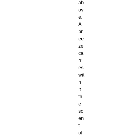
ab
ov
e.
A
br
ee
ze
ca
rri
es
wit
h
it
th
e
sc
en
t
of