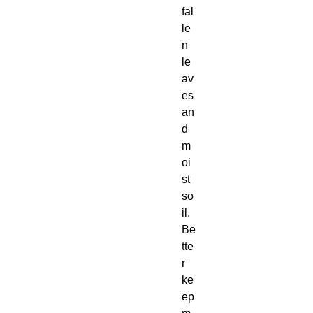
fal
le
n
le
av
es
an
d
m
oi
st
so
il.
Be
tte
r
ke
ep