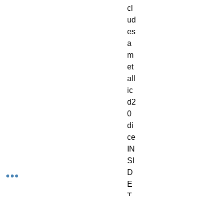
cl
ud
es
a
m
et
all
ic
d2
0
di
ce
IN
SI
D
E
T
H