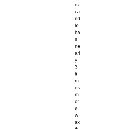
oz
ca
nd
le
ha
s
ne
arl
y
3
ti
m
es
m
or
e
w
ax