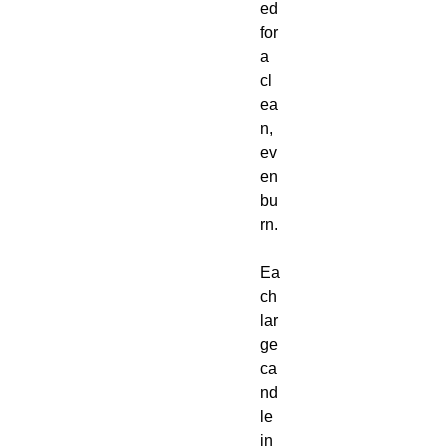
ed
for
a
cl
ea
n,
ev
en
bu
rn.
Ea
ch
lar
ge
ca
nd
le
in