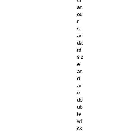
th
an
ou
r
st
an
da
rd
siz
e
an
d
ar
e
do
ub
le
wi
ck